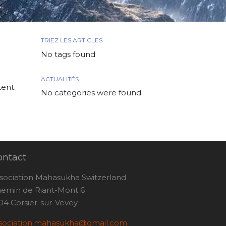
TRIEZ LES ARTICLES
No tags found
ACTUALITÉS
tent.
No categories were found.
ontact
sociation Mahasukha Switzerland
emin de Riant-Mont 6
04 Corsier-sur-Vevey
sociation.mahasukha@gmail.com