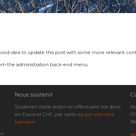
 good idea to update this post with some more relevant con
om the administration back-end menu.
Nous soutenir
C
Soutenez notre action en effectuant vos dons
As
en Euros et CHF, par carte ou
par virement
Ch
bancaire
18
en
as